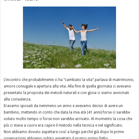
L’incontro che probabilmente ci ha “cambiato la vita” parlava di matrimonio,
amore coniugale e apertura alla vita. Alla fine di quella giornata ci avevano
presentato la proposta dei metodi naturali e con gioia ci siamo avvicinati
alla consulenza.
Eravamo sposati da nemmeno un anno e avevamo deciso di avere un
bambino, mettendo in conto che data la mia età (41 anni) forse ci sarebbe
voluto molto tempo o forse non sarebbe arrivato. Al momento la cosa che
più ci stava a cuore era capire il metodo nella tecnica e nel significato.
Non abbiamo dovuto aspettare cosi’ a lungo perché già dopo le prime
osservazioni abbiamo subito aspettato il nostro primo figlio.