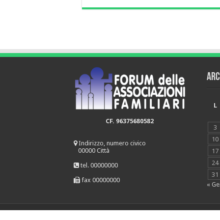
Arc
L
CF. 96375680582
3
10
Indirizzo, numero civico
00000 Città
17
24
tel. 00000000
31
fax 00000000
« Ge
© Copyright 2026, All Rights Reserved