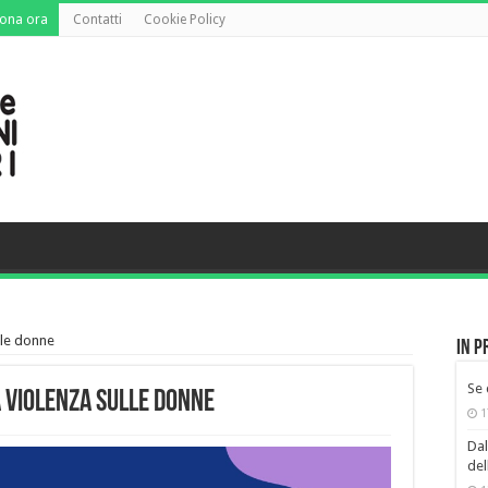
ona ora
Contatti
Cookie Policy
lle donne
In p
Se
 violenza sulle donne
1
Dal
del