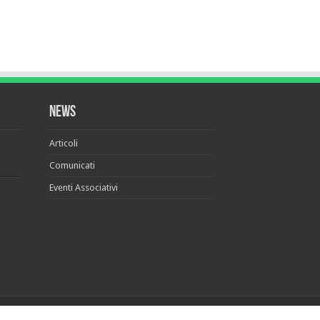
News
Articoli
Comunicati
Eventi Associativi
Realizzato da
Young at Work Communication