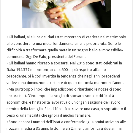
«Gli italiani, alla luce dei dati Istat, mostrano di credere nel matrimonio
e lo considerano una meta fondamentale nella propria vita. Sono le
difficoltà a trasformare quella meta in un sogno bello e impossibile»
commenta Gigi De Palo, presidente del Forum.
«Gli italiani hanno ripreso a sposarsi. Nel 2015 sono stati celebrati in
Italia 194.377 matrimoni, circa 4.600 in più rispetto all’anno
precedente. Si è così invertita la tendenza che negli anni precedenti
vedeva una diminuzione costante di quasi diecimila matrimoni l’anno.
«Ma purtroppo i nodi che impediscono o ritardano le nozze ci sono
ancora tutti. D’inciampo alla voglia di sposarsi sono le difficoltà
economiche, è l’instabilità lavorativa o un’organizzazione del lavoro
nemica della famiglia, è la difficoltà a trovare una casa, o soprattutto il
peso di una fiscalità che ignora il nucleo familiare.
«Sono ancora i numeri dell’Istat a confermarlo: gli uomini arrivano alle
nozze in media a 35 anni, le donne a 32, in entrambi i casi due anni in