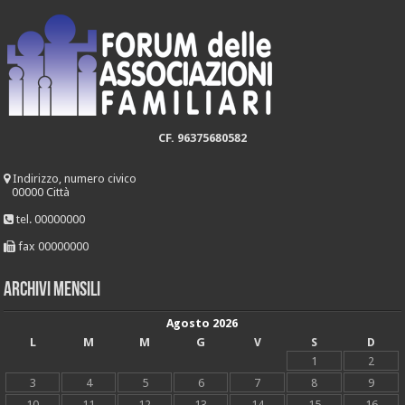
CF. 96375680582
Indirizzo, numero civico
00000 Città
tel. 00000000
fax 00000000
Archivi mensili
Agosto 2026
L
M
M
G
V
S
D
1
2
3
4
5
6
7
8
9
10
11
12
13
14
15
16