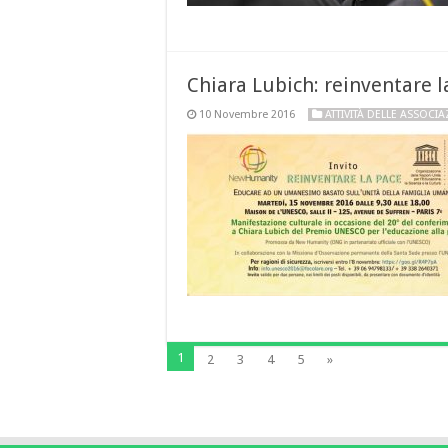
Chiara Lubich: reinventare l
10 Novembre 2016
ATTIVITÀ DELLE ASSOCIA
1
2
3
4
5
»